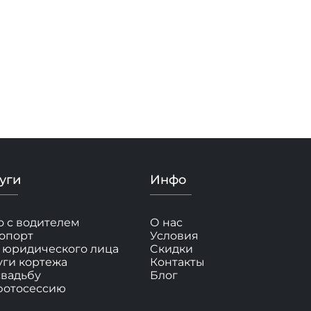
уги
Инфо
о с водителем
О нас
опорт
Условия
 юридического лица
Cкидки
уги кортежа
Контакты
свадьбу
Блог
фотосессию