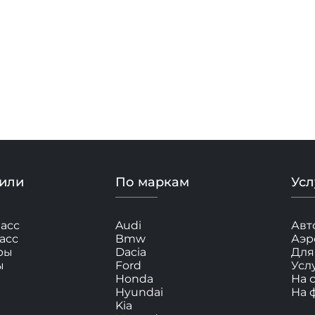
или
По маркам
Усл
асс
Audi
Авт
асс
Bmw
Аэр
ры
Dacia
Для
ы
Ford
Усл
Honda
На 
Hyundai
На 
Kia