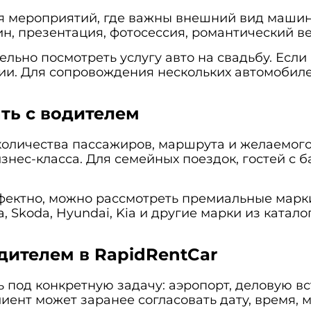
я мероприятий, где важны внешний вид машины
ин, презентация, фотосессия, романтический ве
ельно посмотреть услугу
авто на свадьбу
. Есл
сии
. Для сопровождения нескольких автомобил
ть с водителем
количества пассажиров, маршрута и желаемого
изнес-класса
. Для семейных поездок, гостей с
фектно, можно рассмотреть премиальные марк
a
,
Skoda
,
Hyundai
,
Kia
и другие марки из каталог
дителем в RapidRentCar
под конкретную задачу: аэропорт, деловую вст
ент может заранее согласовать дату, время, м