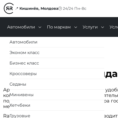
📍
Кишинёв, Молдова
🕒
24/24 Пн–Вс
Автомобили
По маркам
Услуги
Усл
Автомобили
Эконом класс
Бизнес класс
Аренда
Кроссоверы
Седаны
Аренда авто с водителем в Кишиневе — удобн
Минивены
комфортом, без необходимости самостоятельн
подходит для деловых поездок, трансфера гос
Хетчбеки
междугородних маршрутов.
RapidRentCar предлагает автомобили с водит
Грузовые