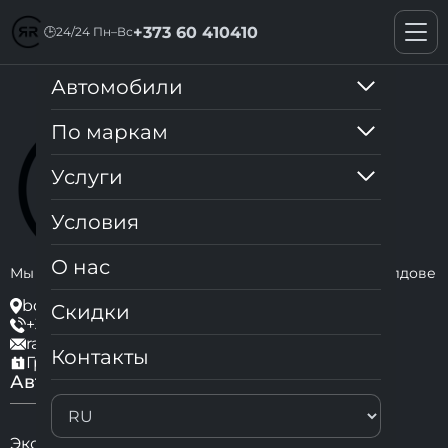
+373 60 410410
🕒
24/24 Пн–Вс
Автомобили
По маркам
Услуги
Условия
О нас
Мы являемся лидерами аренды автомобилей в Молдове
bd. Moscova 21, Кишинев, Молдова
Cкидки
+373 60 410410
rapidrentc@gmail.com
Контакты
График работы: 24/24
Автомобили
По маркам
Эконом класс
Audi