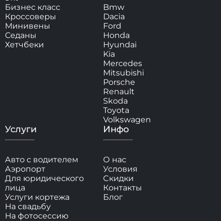
Бизнес класс
Bmw
Кроссоверы
Dacia
Минивены
Ford
Седаны
Honda
Хетчбеки
Hyundai
Kia
Mercedes
Mitsubishi
Porsche
Renault
Skoda
Toyota
Volkswagen
Услуги
Инфо
Авто с водителем
О нас
Аэропорт
Условия
Для юридического
Cкидки
лица
Контакты
Услуги кортежа
Блог
На свадьбу
На фотосессию