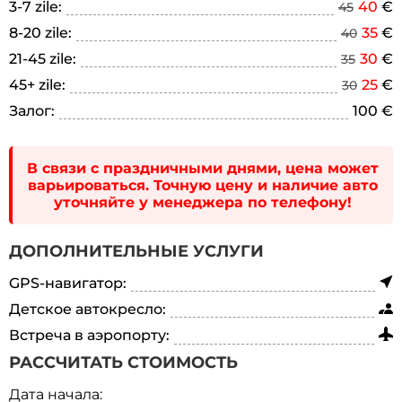
3-7 zile:
40
€
45
8-20 zile:
35
€
40
21-45 zile:
30
€
35
45+ zile:
25
€
30
Залог:
100 €
В связи с праздничными днями, цена может
варьироваться. Точную цену и наличие авто
уточняйте у менеджера по телефону!
ДОПОЛНИТЕЛЬНЫЕ УСЛУГИ
GPS-навигатор:
Детское автокресло:
Встреча в аэропорту:
РАССЧИТАТЬ СТОИМОСТЬ
Дата начала: