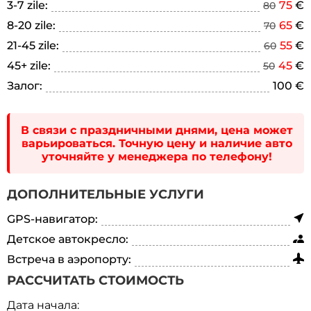
3-7 zile:
75
€
80
8-20 zile:
65
€
70
21-45 zile:
55
€
60
45+ zile:
45
€
50
Залог:
100 €
В связи с праздничными днями, цена может
варьироваться. Точную цену и наличие авто
уточняйте у менеджера по телефону!
ДОПОЛНИТЕЛЬНЫЕ УСЛУГИ
GPS-навигатор:
Детское автокресло:
Встреча в аэропорту:
РАССЧИТАТЬ СТОИМОСТЬ
Дата начала: