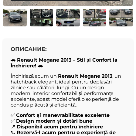
ОПИСАНИЕ:
🚗 Renault Megane 2013 – Stil și Confort la
Închiriere! 🚗
Închiriază acum un
Renault Megane 2013
, un
hatchback elegant, ideal pentru deplasări
zilnice sau călătorii lungi. Cu un design
modern, interior confortabil și performanțe
excelente, acest model oferă o experiență de
condus plăcută și eficientă.
✅
Confort și manevrabilitate excelente
✅
Design modern și dotări bune
📍
Disponibil acum pentru închiriere
📞
Rezervă-l acum pentru o experiență de