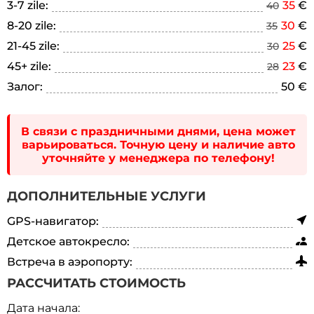
3-7 zile:
35
€
40
8-20 zile:
30
€
35
21-45 zile:
25
€
30
45+ zile:
23
€
28
Залог:
50 €
В связи с праздничными днями, цена может
варьироваться. Точную цену и наличие авто
уточняйте у менеджера по телефону!
ДОПОЛНИТЕЛЬНЫЕ УСЛУГИ
GPS-навигатор:
Детское автокресло:
Встреча в аэропорту:
РАССЧИТАТЬ СТОИМОСТЬ
Дата начала: