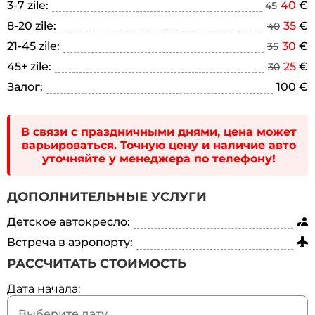
3-7 zile:
40
€
45
8-20 zile:
35
€
40
21-45 zile:
30
€
35
45+ zile:
25
€
30
Залог:
100 €
В связи с праздничными днями, цена может
варьироваться. Точную цену и наличие авто
уточняйте у менеджера по телефону!
ДОПОЛНИТЕЛЬНЫЕ УСЛУГИ
Детское автокресло:
Встреча в аэропорту:
РАССЧИТАТЬ СТОИМОСТЬ
Дата начала: