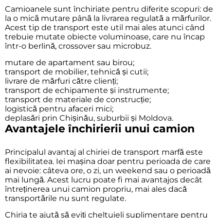
Camioanele sunt închiriate pentru diferite scopuri: de
la o mică mutare până la livrarea regulată a mărfurilor.
Acest tip de transport este util mai ales atunci când
trebuie mutate obiecte voluminoase, care nu încap
într-o berlină, crossover sau microbuz.
mutare de apartament sau birou;
transport de mobilier, tehnică și cutii;
livrare de mărfuri către clienți;
transport de echipamente și instrumente;
transport de materiale de construcție;
logistică pentru afaceri mici;
deplasări prin Chișinău, suburbii și Moldova.
Avantajele închirierii unui camion
Principalul avantaj al chiriei de transport marfă este
flexibilitatea. Iei mașina doar pentru perioada de care
ai nevoie: câteva ore, o zi, un weekend sau o perioadă
mai lungă. Acest lucru poate fi mai avantajos decât
întreținerea unui camion propriu, mai ales dacă
transportările nu sunt regulate.
Chiria te ajută să eviți cheltuieli suplimentare pentru