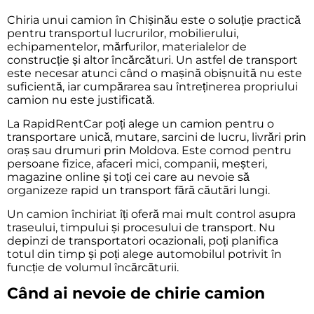
Chiria unui camion în Chișinău este o soluție practică
pentru transportul lucrurilor, mobilierului,
echipamentelor, mărfurilor, materialelor de
construcție și altor încărcături. Un astfel de transport
este necesar atunci când o mașină obișnuită nu este
suficientă, iar cumpărarea sau întreținerea propriului
camion nu este justificată.
La RapidRentCar poți alege un camion pentru o
transportare unică, mutare, sarcini de lucru, livrări prin
oraș sau drumuri prin Moldova. Este comod pentru
persoane fizice, afaceri mici, companii, meșteri,
magazine online și toți cei care au nevoie să
organizeze rapid un transport fără căutări lungi.
Un camion închiriat îți oferă mai mult control asupra
traseului, timpului și procesului de transport. Nu
depinzi de transportatori ocazionali, poți planifica
totul din timp și poți alege automobilul potrivit în
funcție de volumul încărcăturii.
Când ai nevoie de chirie camion