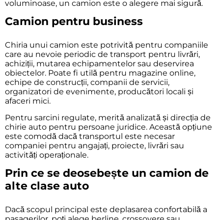
voluminoase, un camion este o alegere mai sigură.
Camion pentru business
Chiria unui camion este potrivită pentru companiile
care au nevoie periodic de transport pentru livrări,
achiziții, mutarea echipamentelor sau deservirea
obiectelor. Poate fi utilă pentru magazine online,
echipe de construcții, companii de servicii,
organizatori de evenimente, producători locali și
afaceri mici.
Pentru sarcini regulate, merită analizată și direcția de
chirie auto pentru persoane juridice
. Această opțiune
este comodă dacă transportul este necesar
companiei pentru angajați, proiecte, livrări sau
activități operaționale.
Prin ce se deosebește un camion de
alte clase auto
Dacă scopul principal este deplasarea confortabilă a
pasagerilor, poți alege
berline
,
crossovere
sau