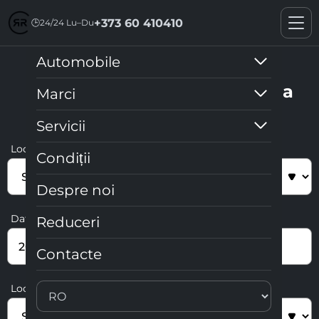
+373 60 410410
🕒
24/24 Lu–Du
Automobile
Selectați criteriile de căutare a
Marci
mașinii
Servicii
Locul preluării automobilului
Condiții
Despre noi
Data și ora comenzii
Reduceri
Contacte
Locul returnării automobilului