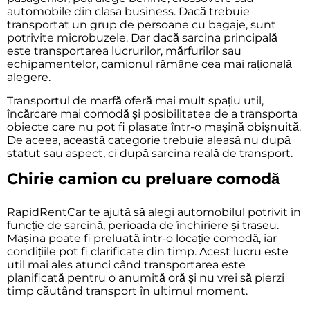
automobile din
clasa business
. Dacă trebuie
transportat un grup de persoane cu bagaje, sunt
potrivite
microbuzele
. Dar dacă sarcina principală
este transportarea lucrurilor, mărfurilor sau
echipamentelor, camionul rămâne cea mai rațională
alegere.
Transportul de marfă oferă mai mult spațiu util,
încărcare mai comodă și posibilitatea de a transporta
obiecte care nu pot fi plasate într-o mașină obișnuită.
De aceea, această categorie trebuie aleasă nu după
statut sau aspect, ci după sarcina reală de transport.
Chirie camion cu preluare comodă
RapidRentCar te ajută să alegi automobilul potrivit în
funcție de sarcină, perioada de închiriere și traseu.
Mașina poate fi preluată într-o locație comodă, iar
condițiile pot fi clarificate din timp. Acest lucru este
util mai ales atunci când transportarea este
planificată pentru o anumită oră și nu vrei să pierzi
timp căutând transport în ultimul moment.