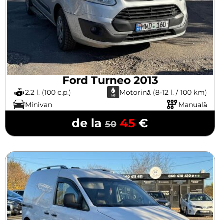
Ford Turneo 2013
2.2 l. (100 c.p.)
Motorină (8-12 l. / 100 km)
Minivan
Manuală
de la
45
€
50