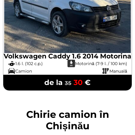
Volkswagen Caddy 1.6 2014 Motorina
1.6 l. (102 c.p.)
Motorină (7-9 l. / 100 km)
Camion
Manuală
de la
30
€
35
Chirie camion în
Chișinău