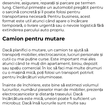
deservire, asigurare, reparații și parcare pe termen
lung. Clientul primește un automobil pregătit pentru
o sarcină concretă și îl poate folosi pentru
transportarea necesară. Pentru business, acest
format este util atunci când apare o încărcare
temporară, o livrare urgentă sau o nevoie logistică fără
extinderea parcului auto propriu.
Camion pentru mutare
Dacă planifici o mutare, un camion te ajută să
transporți mobilier, electrocasnice, lucruri personale și
cutii cu mai puține curse. Este important mai ales
atunci când te muți din apartament, birou, depozit
sau spațiu comercial. În loc să faci mai multe drumuri
cu o mașină mică, poți folosi un transport potrivit
pentru încărcături voluminoase.
Înainte de închiriere, este bine să estimezi volumul
lucrurilor, numărul pieselor mari de mobilier, prezența
electrocasnicelor și distanța traseului. Dacă
încărcătura este mică, uneori poate fi suficient un
microbuz
. Dacă însă lucrurile sunt multe sau