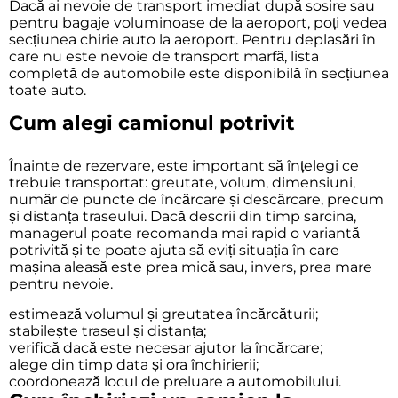
Dacă ai nevoie de transport imediat după sosire sau
pentru bagaje voluminoase de la aeroport, poți vedea
secțiunea
chirie auto la aeroport
. Pentru deplasări în
care nu este nevoie de transport marfă, lista
completă de automobile este disponibilă în secțiunea
toate auto
.
Cum alegi camionul potrivit
Înainte de rezervare, este important să înțelegi ce
trebuie transportat: greutate, volum, dimensiuni,
număr de puncte de încărcare și descărcare, precum
și distanța traseului. Dacă descrii din timp sarcina,
managerul poate recomanda mai rapid o variantă
potrivită și te poate ajuta să eviți situația în care
mașina aleasă este prea mică sau, invers, prea mare
pentru nevoie.
estimează volumul și greutatea încărcăturii;
stabilește traseul și distanța;
verifică dacă este necesar ajutor la încărcare;
alege din timp data și ora închirierii;
coordonează locul de preluare a automobilului.