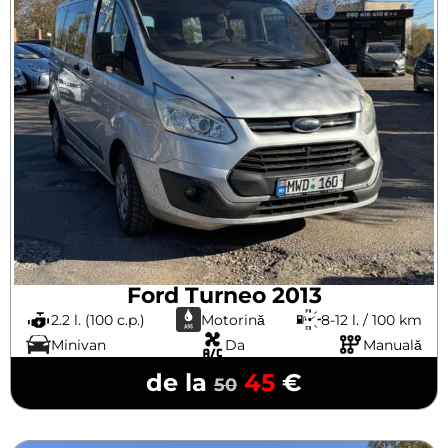
Ford Turneo 2013
2.2 l. (100 c.p.)
Motorină
8-12 l. / 100 km
Minivan
Da
Manuală
de la
45
€
50