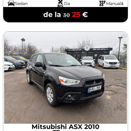
Sedan
Da
Manuală
de la
25
€
30
Mitsubishi ASX 2010