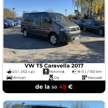
VW T5 Caravella 2017
2.0 l. (102 c.p.)
Motorină
8-11 l. / 100 km
Minivan
Da
Manuală
de la
45
€
50