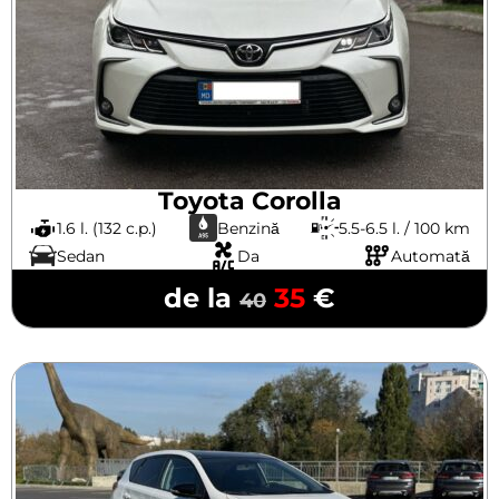
Toyota Corolla
1.6 l. (132 c.p.)
Benzină
5.5-6.5 l. / 100 km
Sedan
Da
Automată
de la
35
€
40