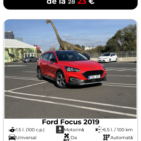
de la
23
€
28
Ford Focus 2019
1.5 l. (100 c.p.)
Motorină
6.5 l. / 100 km
Universal
Da
Automată