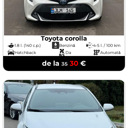
Toyota corolla
1.8 l. (140 c.p.)
Benzină
4-5 l. / 100 km
Hatchback
Da
Automată
de la
30
€
35