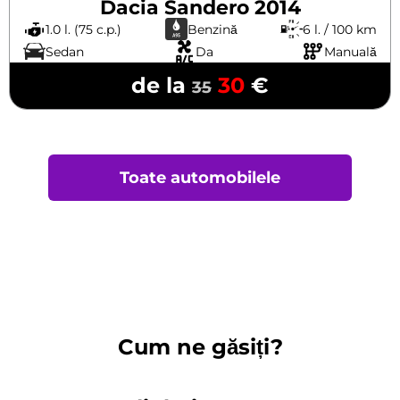
Dacia Sandero 2014
1.0 l. (75 c.p.)
Benzină
6 l. / 100 km
Sedan
Da
Manuală
de la
30
€
35
Toate automobilele
Cum ne găsiți?