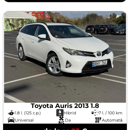
Toyota Auris 2013 1.8
1.8 l. (125 c.p.)
Hibrid
7 l. / 100 km
Universal
Da
Automată