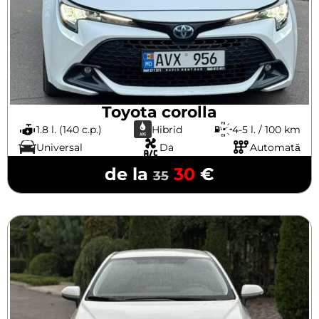
Toyota corolla
1.8 l. (140 c.p.)
Hibrid
4-5 l. / 100 km
Universal
Da
Automată
de la
30
€
35