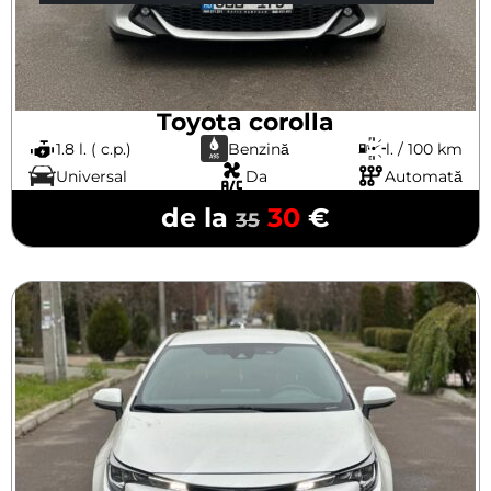
Toyota corolla
1.8 l. ( c.p.)
Benzină
l. / 100 km
Universal
Da
Automată
de la
30
€
35