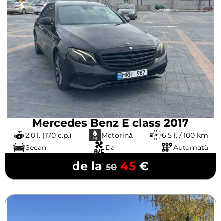
Mercedes Benz E class 2017
2.0 l. (170 c.p.)
Motorină
6.5 l. / 100 km
Sedan
Da
Automată
de la
45
€
50