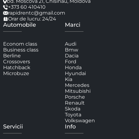
bd. Moscova 21, Chisinau, Moldova
+373 60 410410
rapidrentc@gmail.com
Orar de lucru: 24/24
Automobile
Marci
Econom class
Audi
Business class
Bmw
Berline
Dacia
Crossovers
Ford
Hatchback
Honda
Microbuze
Hyundai
Kia
Mercedes
Mitsubishi
Porsche
Renault
Skoda
Toyota
Volkswagen
Servicii
Info