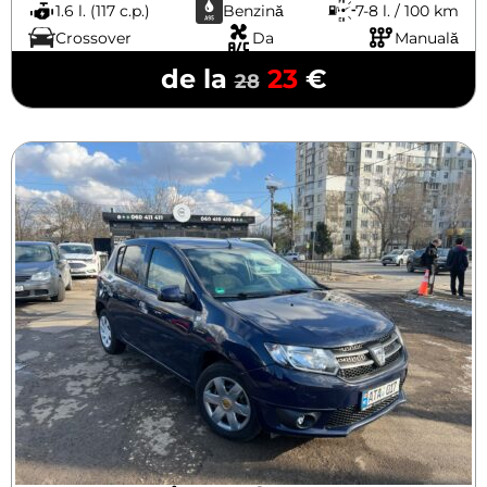
1.6 l. (117 c.p.)
Benzină
7-8 l. / 100 km
Crossover
Da
Manuală
de la
23
€
28