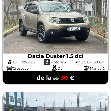
Dacia Duster 1.5 dci
1.5 l. (105 c.p.)
Motorină
5.5 l. / 100 km
Crossover
Da
Manuală
de la
30
€
35