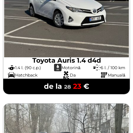
Toyota Auris 1.4 d4d
1.4 l. (90 c.p.)
Motorină
6 l. / 100 km
Hatchback
Da
Manuală
de la
23
€
28