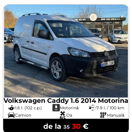
Volkswagen Caddy 1.6 2014 Motorina
1.6 l. (102 c.p.)
Motorină
7-9 l. / 100 km
Camion
Da
Manuală
de la
30
€
35