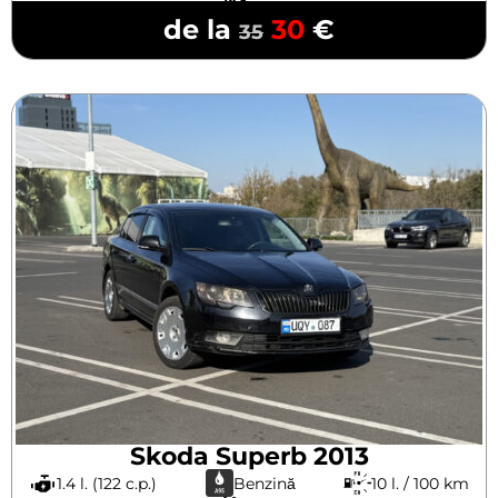
de la
30
€
35
Skoda Superb 2013
1.4 l. (122 c.p.)
Benzină
10 l. / 100 km