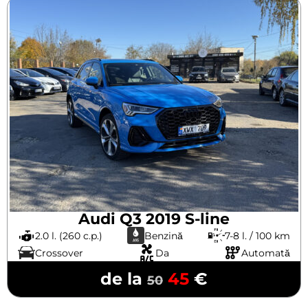
Audi Q3 2019 S-line
2.0 l. (260 c.p.)
Benzină
7-8 l. / 100 km
Crossover
Da
Automată
de la
45
€
50