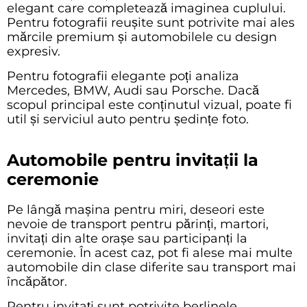
elegant care completează imaginea cuplului.
Pentru fotografii reușite sunt potrivite mai ales
mărcile premium și automobilele cu design
expresiv.
Pentru fotografii elegante poți analiza
Mercedes
,
BMW
,
Audi
sau
Porsche
. Dacă
scopul principal este conținutul vizual, poate fi
util și serviciul
auto pentru ședințe foto
.
Automobile pentru invitații la
ceremonie
Pe lângă mașina pentru miri, deseori este
nevoie de transport pentru părinți, martori,
invitați din alte orașe sau participanți la
ceremonie. În acest caz, pot fi alese mai multe
automobile din clase diferite sau transport mai
încăpător.
Pentru invitați sunt potrivite
berlinele
,