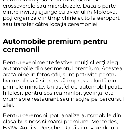
crossoverele
sau
microbuzele
. Dacă o parte
dintre invitați ajunge cu avionul în Moldova,
poți organiza din timp
chirie auto la aeroport
sau transfer către locația ceremoniei.
Automobile premium pentru
ceremonii
Pentru evenimente festive, mulți clienți aleg
automobile din segmentul premium. Acestea
arată bine în fotografii, sunt potrivite pentru
livrare oficială și creează impresia dorită din
primele minute. Un astfel de automobil poate
fi folosit pentru sosirea mirilor, ședință foto,
drum spre restaurant sau însoțire pe parcursul
zilei.
Pentru ceremonii poți analiza automobile din
clasa business
și mărci premium:
Mercedes
,
BMW
,
Audi
și
Porsche
. Dacă ai nevoie de un