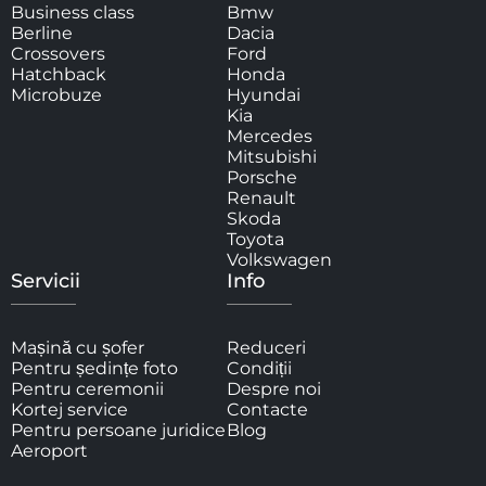
Business class
Bmw
Berline
Dacia
Crossovers
Ford
Hatchback
Honda
Microbuze
Hyundai
Kia
Mercedes
Mitsubishi
Porsche
Renault
Skoda
Toyota
Volkswagen
Servicii
Info
Mașină cu șofer
Reduceri
Pentru ședințe foto
Condiții
Pentru ceremonii
Despre noi
Kortej service
Contacte
Pentru persoane juridice
Blog
Aeroport