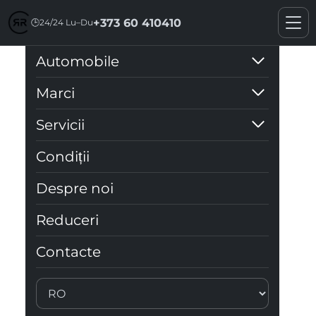
+373 60 410410
🕒
24/24 Lu–Du
ÎNCHIRIERI AUTO ÎN
Automobile
CHIȘINĂU
Marci
Servicii
Condiții
Despre noi
Reduceri
Contacte