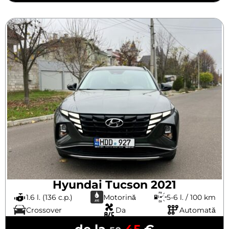
Hyundai Tucson 2021
1.6 l. (136 c.p.)
Motorină
5-6 l. / 100 km
Crossover
Da
Automată