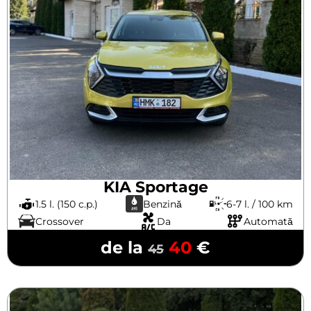
KIA Sportage
1.5 l. (150 c.p.)
Benzină
6-7 l. / 100 km
Crossover
Da
Automată
de la
40
€
45