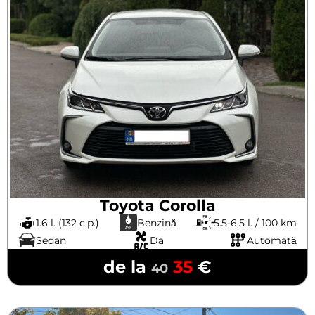
Toyota Corolla
1.6 l. (132 c.p.)
Benzină
5.5-6.5 l. / 100 km
Sedan
Da
Automată
de la
35
€
40