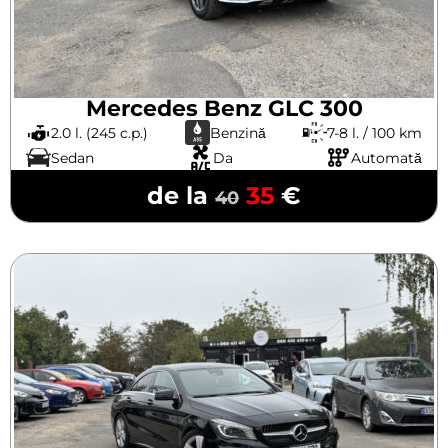
Mercedes Benz GLC 300
2.0 l. (245 c.p.)
Benzină
7-8 l. / 100 km
Sedan
Da
Automată
de la
35
€
40