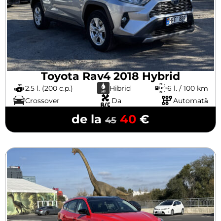
Toyota Rav4 2018 Hybrid
2.5 l. (200 c.p.)
Hibrid
6 l. / 100 km
Crossover
Da
Automată
de la
40
€
45