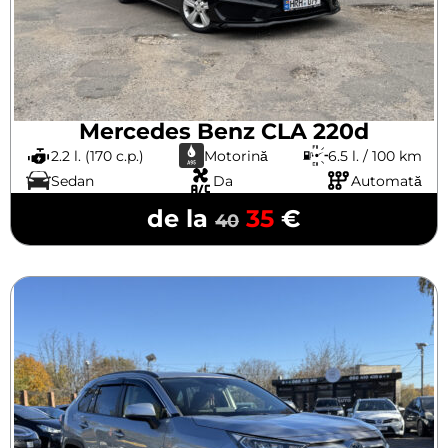
Mercedes Benz CLA 220d
2.2 l. (170 c.p.)
Motorină
6.5 l. / 100 km
Sedan
Da
Automată
de la
35
€
40