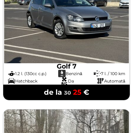
Golf 7
1.2 l. (130cc c.p.)
Benzină
7 l. / 100 km
Hatchback
Da
Automată
de la
25
€
30