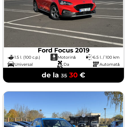
Ford Focus 2019
1.5 l. (100 c.p.)
Motorină
6.5 l. / 100 km
Universal
Da
Automată
de la
30
€
35