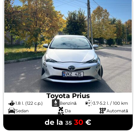
Toyota Prius
1.8 l. (122 c.p.)
Benzină
3.7-5.2 l. / 100 km
Sedan
Da
Automată
de la
30
€
35