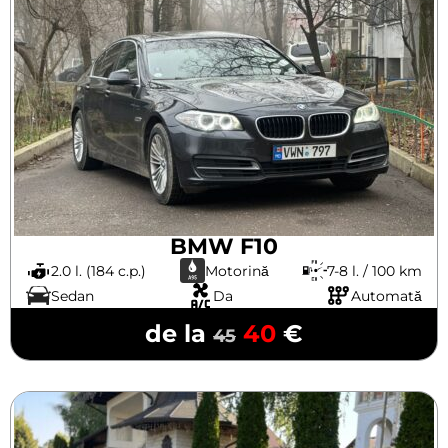
BMW F10
2.0 l. (184 c.p.)
Motorină
7-8 l. / 100 km
Sedan
Da
Automată
de la
40
€
45