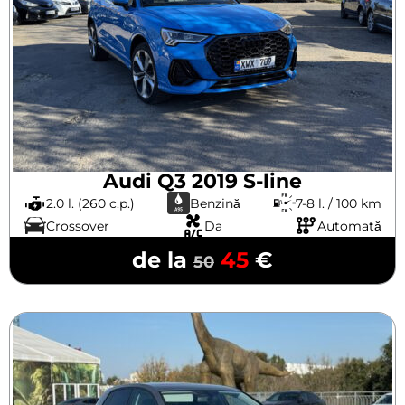
Audi Q3 2019 S-line
2.0 l. (260 c.p.)
Benzină
7-8 l. / 100 km
Crossover
Da
Automată
de la
45
€
50