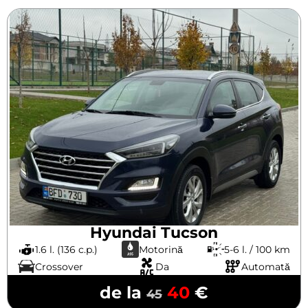
Hyundai Tucson
1.6 l. (136 c.p.)
Motorină
5-6 l. / 100 km
Crossover
Da
Automată
de la
40
€
45