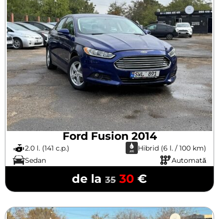
Ford Fusion 2014
2.0 l. (141 c.p.)
Hibrid (6 l. / 100 km)
Sedan
Automată
de la
30
€
35