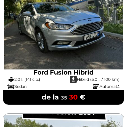
Ford Fusion Hibrid
2.0 l. (141 c.p.)
Hibrid (5.0 l. / 100 km)
Sedan
Automată
de la
30
€
35