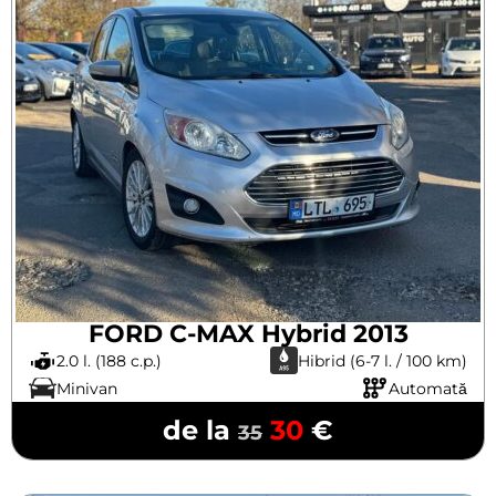
FORD C-MAX Hybrid 2013
2.0 l. (188 c.p.)
Hibrid (6-7 l. / 100 km)
Minivan
Automată
de la
30
€
35