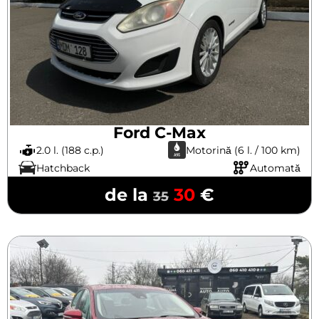
Ford C-Max
2.0 l. (188 c.p.)
Motorină (6 l. / 100 km)
Hatchback
Automată
de la
30
€
35