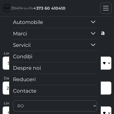
+373 60 410410
🕒
24/24 Lu–Du
Automobile
Selectați criteriile de căutare a
Marci
mașinii
Servicii
Locul preluării automobilului
Condiții
Despre noi
Data și ora comenzii
Reduceri
Contacte
Locul returnării automobilului