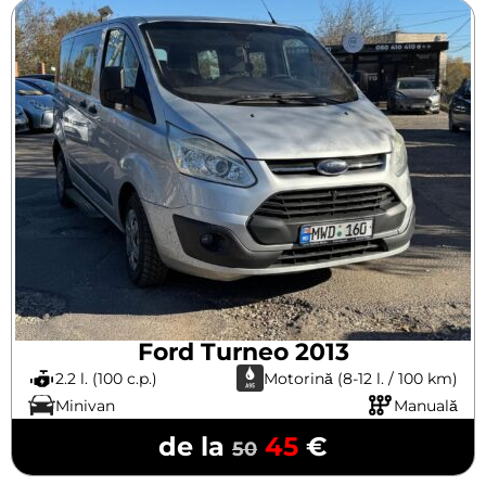
Ford Turneo 2013
2.2 l. (100 c.p.)
Motorină (8-12 l. / 100 km)
Minivan
Manuală
de la
45
€
50