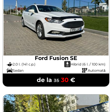
Ford Fusion SE
2.0 l. (141 c.p.)
Hibrid (6 l. / 100 km)
Sedan
Automată
de la
30
€
35