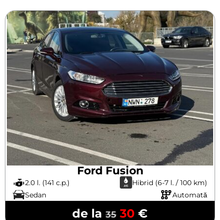
Ford Fusion
2.0 l. (141 c.p.)
Hibrid (6-7 l. / 100 km)
Sedan
Automată
de la
30
€
35