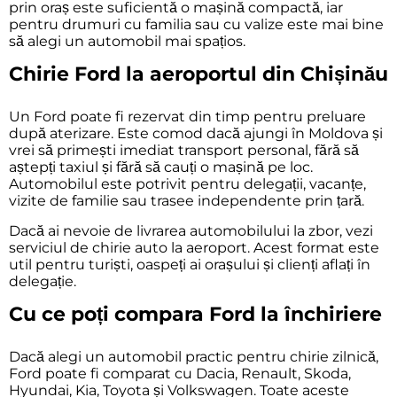
prin oraș este suficientă o mașină compactă, iar
pentru drumuri cu familia sau cu valize este mai bine
să alegi un automobil mai spațios.
Chirie Ford la aeroportul din Chișinău
Un Ford poate fi rezervat din timp pentru preluare
după aterizare. Este comod dacă ajungi în Moldova și
vrei să primești imediat transport personal, fără să
aștepți taxiul și fără să cauți o mașină pe loc.
Automobilul este potrivit pentru delegații, vacanțe,
vizite de familie sau trasee independente prin țară.
Dacă ai nevoie de livrarea automobilului la zbor, vezi
serviciul de
chirie auto la aeroport
. Acest format este
util pentru turiști, oaspeți ai orașului și clienți aflați în
delegație.
Cu ce poți compara Ford la închiriere
Dacă alegi un automobil practic pentru chirie zilnică,
Ford poate fi comparat cu
Dacia
,
Renault
,
Skoda
,
Hyundai
,
Kia
,
Toyota
și
Volkswagen
. Toate aceste