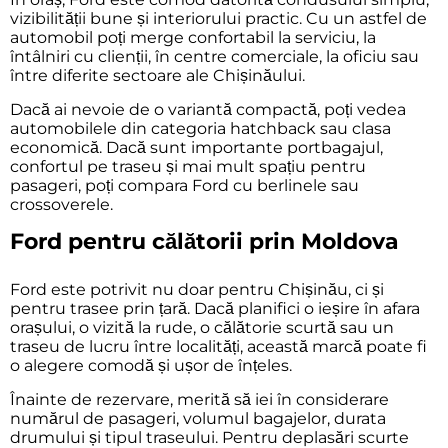
vizibilității bune și interiorului practic. Cu un astfel de
automobil poți merge confortabil la serviciu, la
întâlniri cu clienții, în centre comerciale, la oficiu sau
între diferite sectoare ale Chișinăului.
Dacă ai nevoie de o variantă compactă, poți vedea
automobilele din categoria
hatchback
sau
clasa
economică
. Dacă sunt importante portbagajul,
confortul pe traseu și mai mult spațiu pentru
pasageri, poți compara Ford cu
berlinele
sau
crossoverele
.
Ford pentru călătorii prin Moldova
Ford este potrivit nu doar pentru Chișinău, ci și
pentru trasee prin țară. Dacă planifici o ieșire în afara
orașului, o vizită la rude, o călătorie scurtă sau un
traseu de lucru între localități, această marcă poate fi
o alegere comodă și ușor de înțeles.
Înainte de rezervare, merită să iei în considerare
numărul de pasageri, volumul bagajelor, durata
drumului și tipul traseului. Pentru deplasări scurte