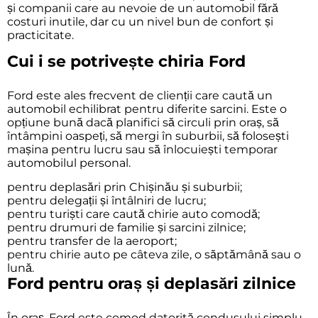
și companii care au nevoie de un automobil fără
costuri inutile, dar cu un nivel bun de confort și
practicitate.
Cui i se potrivește chiria Ford
Ford este ales frecvent de clienții care caută un
automobil echilibrat pentru diferite sarcini. Este o
opțiune bună dacă planifici să circuli prin oraș, să
întâmpini oaspeți, să mergi în suburbii, să folosești
mașina pentru lucru sau să înlocuiești temporar
automobilul personal.
pentru deplasări prin Chișinău și suburbii;
pentru delegații și întâlniri de lucru;
pentru turiști care caută chirie auto comodă;
pentru drumuri de familie și sarcini zilnice;
pentru transfer de la aeroport;
pentru chirie auto pe câteva zile, o săptămână sau o
lună.
Ford pentru oraș și deplasări zilnice
În oraș, Ford este comod datorită condusului simplu,