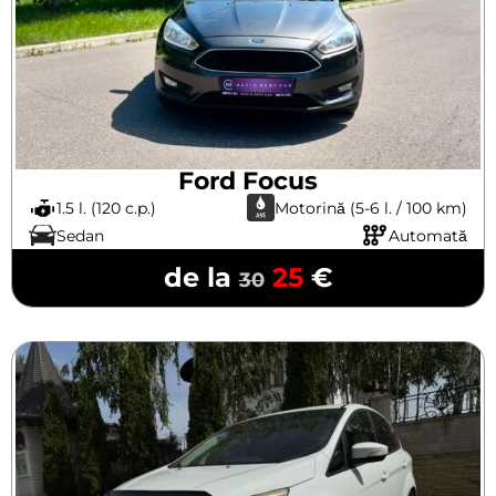
Ford Focus
1.5 l. (120 c.p.)
Motorină (5-6 l. / 100 km)
Sedan
Automată
de la
25
€
30