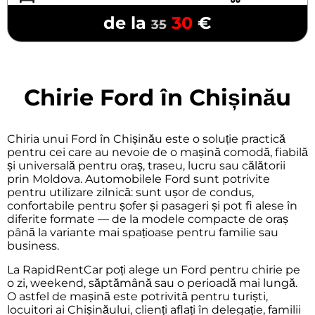
de la
30
€
35
Chirie Ford în Chișinău
Chiria unui Ford în Chișinău este o soluție practică
pentru cei care au nevoie de o mașină comodă, fiabilă
și universală pentru oraș, traseu, lucru sau călătorii
prin Moldova. Automobilele Ford sunt potrivite
pentru utilizare zilnică: sunt ușor de condus,
confortabile pentru șofer și pasageri și pot fi alese în
diferite formate — de la modele compacte de oraș
până la variante mai spațioase pentru familie sau
business.
La RapidRentCar poți alege un Ford pentru chirie pe
o zi, weekend, săptămână sau o perioadă mai lungă.
O astfel de mașină este potrivită pentru turiști,
locuitori ai Chișinăului, clienți aflați în delegație, familii