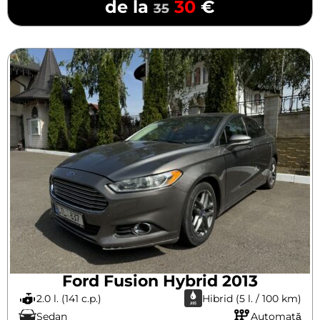
de la
30
€
35
Ford Fusion Hybrid 2013
2.0 l. (141 c.p.)
Hibrid (5 l. / 100 km)
Sedan
Automată