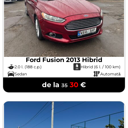
Ford Fusion 2013 Hibrid
2.0 l. (188 c.p.)
Hibrid (6 l. / 100 km)
Sedan
Automată
de la
30
€
35