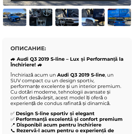
ОПИСАНИЕ:
🚙 Audi Q3 2019 S-line – Lux și Performanță la
Închiriere! 🚙
Închiriază acum un
Audi Q3 2019 S-line
, un
SUV compact cu un design sportiv,
performanțe excelente și un interior premium.
Cu dotări moderne, tehnologii avansate și
confort desăvârșit, acest model îți oferă o
experiență de condus rafinată și dinamică.
✅
Design S-line sportiv și elegant
✅
Performanță excelentă și confort premium
📍
Disponibil acum pentru închiriere
📞
Rezervă-l acum pentru o experiență de