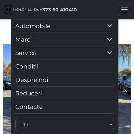
+373 60 410410
🕒
24/24 Lu–Du
Automobile
Audi Q3 2019 S-line
Marci
Servicii
Condiții
Despre noi
Reduceri
Contacte