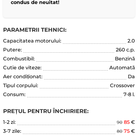
condus de neuitat!
PARAMETRII TEHNICI:
Capacitatea motorului:
2.0
Putere:
260 c.p.
Combustibil:
Benzină
Cutie de viteze:
Automată
Aer condiționat:
Da
Tipul corpului:
Crossover
Consum:
7-8 l.
PREȚUL PENTRU ÎNCHIRIERE:
1-2 zi:
85
€
90
3-7 zile:
75
€
80