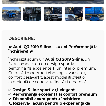
DESCRIERE:
🚙 Audi Q3 2019 S-line – Lux și Performanță la
Închiriere! 🚙
Închiriază acum un
Audi Q3 2019 S-line
, un
SUV compact cu un design sportiv,
performanțe excelente și un interior premium.
Cu dotări moderne, tehnologii avansate și
confort desăvârșit, acest model îți oferă o
experiență de condus rafinată și dinamică.
✅
Design S-line sportiv și elegant
✅
Performanță excelentă și confort premium
📍
Disponibil acum pentru închiriere
📞
Rezervă-l acum pentru o experiență de