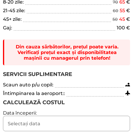
8-20 zile:
65
€
70
21-45 zile:
55
€
60
45+ zile:
45
€
50
Gaj:
100 €
Din cauza sărbătorilor, prețul poate varia.
Verificați prețul exact și disponibilitatea
mașinii cu managerul prin telefon!
SERVICII SUPLIMENTARE
Scaun auto p/u copil:
Întimpinarea la aeroport::
CALCULEAZĂ COSTUL
Data începerii: