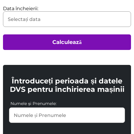
Data încheierii:
Calculează
Întroduceți perioada și datele
DVS pentru închirierea mașinii
Numele și Prenumele: