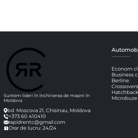
Automobi
Econom cl
Business c
Berline
Crossover
Hatchbac
Suntem lideri în închirierea de mașini în
Microbuze
Moldova
bd. Moscova 21, Chisinau, Moldova
+373 60 410410
rapidrentc@gmail.com
Orar de lucru: 24/24