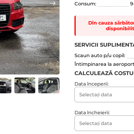
Consum:
9
Din cauza sărbători
disponibili
SERVICII SUPLIMEN
Scaun auto p/u copil:
Întimpinarea la aeroport
CALCULEAZĂ COSTU
Data începerii:
Data încheierii: