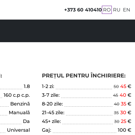
+373 60 410410
RO
RU
EN
:
PREȚUL PENTRU ÎNCHIRIERE:
1.8
1-2 zi:
45
€
50
160 c.p c.p.
3-7 zile:
40
€
45
Benzină
8-20 zile:
35
€
40
Manuală
21-45 zile:
30
€
35
Da
45+ zile:
25
€
30
Universal
Gaj:
100 €