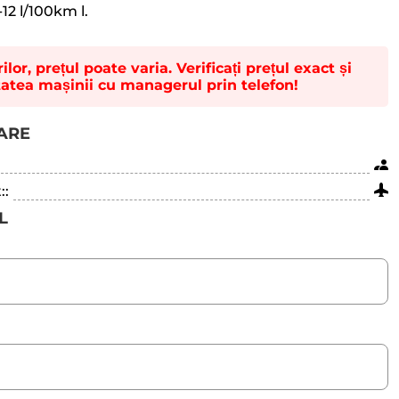
-12 l/100km l.
lor, prețul poate varia. Verificați prețul exact și
tatea mașinii cu managerul prin telefon!
TARE
::
L