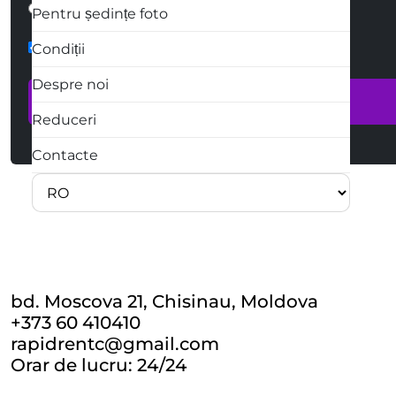
Scris
Apel telefonic
Pentru ședințe foto
form-check
Condiții
Despre noi
Reduceri
Contacte
bd. Moscova 21, Chisinau, Moldova
+373 60 410410
rapidrentc@gmail.com
Orar de lucru: 24/24