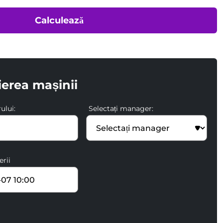
Calculează
ierea mașinii
ului:
Selectați manager:
erii