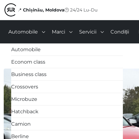
📍
Chișinău, Moldova
🕒
24/24 Lu–Du
Automobile
Marci
Servicii
Condiții
Automobile
Econom class
Business class
Crossovers
Microbuze
Hatchback
Camion
Berline