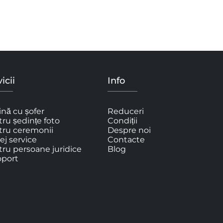
icii
Info
nă cu șofer
Reduceri
ru ședințe foto
Condiții
tru ceremonii
Despre noi
ej service
Contacte
ru persoane juridice
Blog
oport