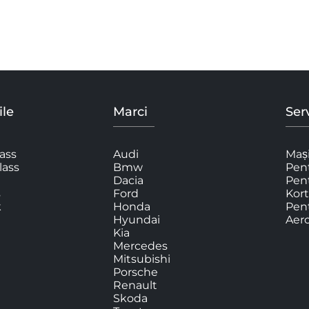
le
Marci
Serv
ass
Audi
Mași
lass
Bmw
Pent
Dacia
Pen
s
Ford
Kort
k
Honda
Pent
Hyundai
Aer
Kia
Mercedes
Mitsubishi
Porsche
Renault
Skoda