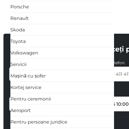
Porsche
Renault
Skoda
Toyota
Întroduceți 
Volkswagen
Numele și Prenumele:
Numarul de telefon:
Servicii
+373
Mașină cu șofer
Kortej service
Locul preluării automobilului
Data începerii
Pentru ceremonii
Aeroport
Pentru persoane juridice
Cum vă contactăm