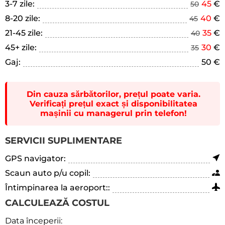
3-7 zile:
45
€
50
8-20 zile:
40
€
45
21-45 zile:
35
€
40
45+ zile:
30
€
35
Gaj:
50 €
Din cauza sărbătorilor, prețul poate varia.
Verificați prețul exact și disponibilitatea
mașinii cu managerul prin telefon!
SERVICII SUPLIMENTARE
GPS navigator:
Scaun auto p/u copil:
Întimpinarea la aeroport::
CALCULEAZĂ COSTUL
Data începerii: