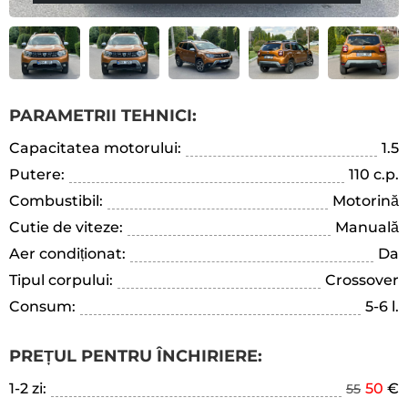
PARAMETRII TEHNICI:
Capacitatea motorului:
1.5
Putere:
110 c.p.
Combustibil:
Motorină
Cutie de viteze:
Manuală
Aer condiționat:
Da
Tipul corpului:
Crossover
Consum:
5-6 l.
PREȚUL PENTRU ÎNCHIRIERE:
1-2 zi:
50
€
55