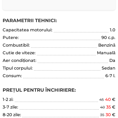
PARAMETRII TEHNICI:
Capacitatea motorului:
1.0
Putere:
90 c.p.
Combustibil:
Benzină
Cutie de viteze:
Manuală
Aer condiționat:
Da
Tipul corpului:
Sedan
Consum:
6-7 l.
PREȚUL PENTRU ÎNCHIRIERE:
1-2 zi:
40
€
45
3-7 zile:
35
€
40
8-20 zile:
30
€
35