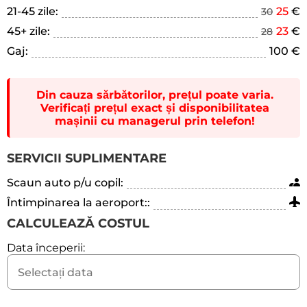
21-45 zile:
25
€
30
45+ zile:
23
€
28
Gaj:
100 €
Din cauza sărbătorilor, prețul poate varia.
Verificați prețul exact și disponibilitatea
mașinii cu managerul prin telefon!
SERVICII SUPLIMENTARE
Scaun auto p/u copil:
Întimpinarea la aeroport::
CALCULEAZĂ COSTUL
Data începerii: