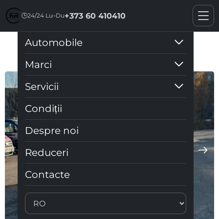
+373 60 410410
🕒
24/24 Lu–Du
Automobile
Dacia Logan 2024
Marci
Servicii
Condiții
Despre noi
Reduceri
Contacte