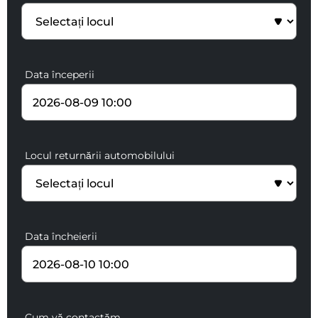
Data începerii
Locul returnării automobilului
Data încheierii
Cum vă contactăm