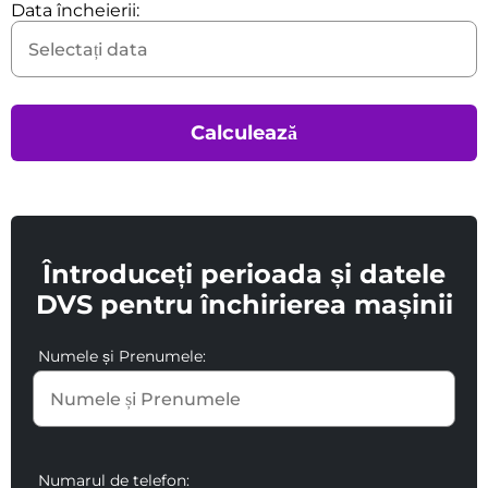
Data încheierii:
Calculează
Întroduceți perioada și datele
DVS pentru închirierea mașinii
Numele și Prenumele:
Numarul de telefon: