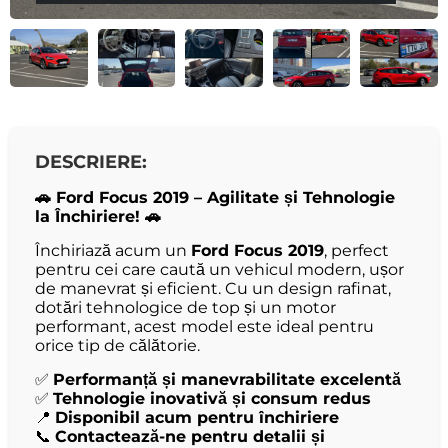
DESCRIERE:
🚗 Ford Focus 2019 – Agilitate și Tehnologie
la Închiriere! 🚗
Închiriază acum un
Ford Focus 2019
, perfect
pentru cei care caută un vehicul modern, ușor
de manevrat și eficient. Cu un design rafinat,
dotări tehnologice de top și un motor
performant, acest model este ideal pentru
orice tip de călătorie.
✅
Performanță și manevrabilitate excelentă
✅
Tehnologie inovativă și consum redus
📍
Disponibil acum pentru închiriere
📞
Contactează-ne pentru detalii și