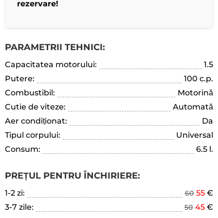
rezervare!
PARAMETRII TEHNICI:
Capacitatea motorului:
1.5
Putere:
100 c.p.
Combustibil:
Motorină
Cutie de viteze:
Automată
Aer condiționat:
Da
Tipul corpului:
Universal
Consum:
6.5 l.
PREȚUL PENTRU ÎNCHIRIERE:
1-2 zi:
55
€
60
3-7 zile:
45
€
50