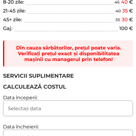
8-20 zile:
40
€
45
21-45 zile:
35
€
40
45+ zile:
30
€
35
Gaj:
100 €
Din cauza sărbătorilor, prețul poate varia.
Verificați prețul exact și disponibilitatea
mașinii cu managerul prin telefon!
SERVICII SUPLIMENTARE
CALCULEAZĂ COSTUL
Data începerii:
Data încheierii: