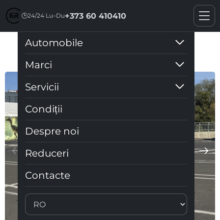
+373 60 410410
🕒
24/24 Lu–Du
Automobile
Ford Focus 2019
Marci
Servicii
Condiții
Despre noi
Reduceri
Contacte