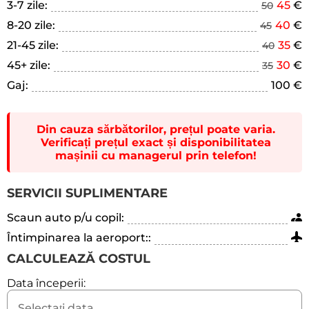
3-7 zile:
45
€
50
8-20 zile:
40
€
45
21-45 zile:
35
€
40
45+ zile:
30
€
35
Gaj:
100 €
Din cauza sărbătorilor, prețul poate varia.
Verificați prețul exact și disponibilitatea
mașinii cu managerul prin telefon!
SERVICII SUPLIMENTARE
Scaun auto p/u copil:
Întimpinarea la aeroport::
CALCULEAZĂ COSTUL
Data începerii: