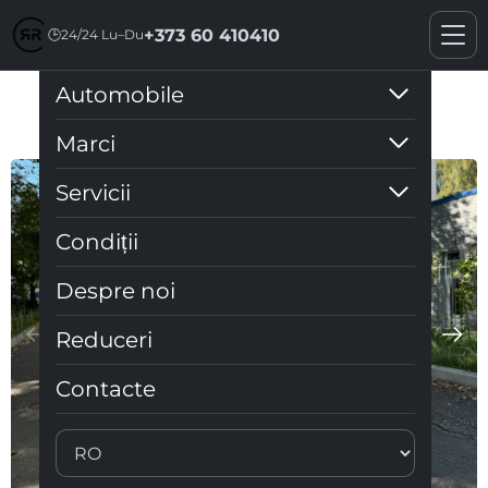
+373 60 410410
🕒
24/24 Lu–Du
Automobile
Ford Fusion Hibrid
Marci
Servicii
Condiții
Despre noi
Reduceri
Contacte