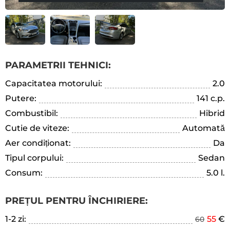
PARAMETRII TEHNICI:
Capacitatea motorului:
2.0
Putere:
141 c.p.
Combustibil:
Hibrid
Cutie de viteze:
Automată
Aer condiționat:
Da
Tipul corpului:
Sedan
Consum:
5.0 l.
PREȚUL PENTRU ÎNCHIRIERE:
1-2 zi:
55
€
60