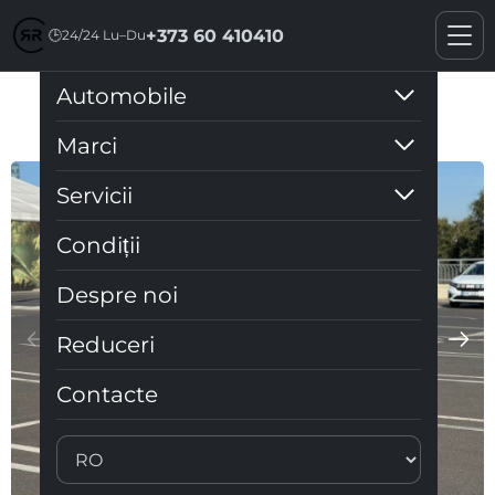
+373 60 410410
🕒
24/24 Lu–Du
Automobile
Golf 7
Marci
Servicii
Condiții
Despre noi
Reduceri
Contacte