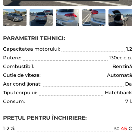
PARAMETRII TEHNICI:
Capacitatea motorului:
1.2
Putere:
130cc c.p.
Combustibil:
Benzină
Cutie de viteze:
Automată
Aer condiționat:
Da
Tipul corpului:
Hatchback
Consum:
7 l.
PREȚUL PENTRU ÎNCHIRIERE:
1-2 zi:
45
€
50