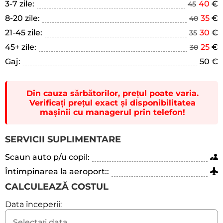
3-7 zile:
40
€
45
8-20 zile:
35
€
40
21-45 zile:
30
€
35
45+ zile:
25
€
30
Gaj:
50 €
Din cauza sărbătorilor, prețul poate varia.
Verificați prețul exact și disponibilitatea
mașinii cu managerul prin telefon!
SERVICII SUPLIMENTARE
Scaun auto p/u copil:
Întimpinarea la aeroport::
CALCULEAZĂ COSTUL
Data începerii: