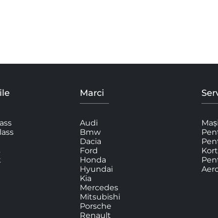
le
Marci
Serv
ass
Audi
Mași
lass
Bmw
Pent
Dacia
Pen
s
Ford
Kort
k
Honda
Pent
Hyundai
Aer
Kia
Mercedes
Mitsubishi
Porsche
Renault