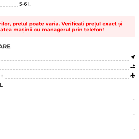
5-6 l.
lor, prețul poate varia. Verificați prețul exact și
tatea mașinii cu managerul prin telefon!
TARE
::
L