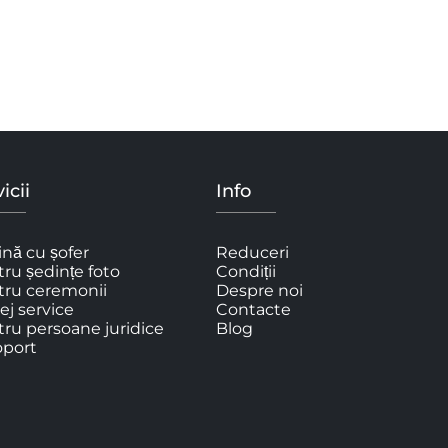
icii
Info
nă cu șofer
Reduceri
ru ședințe foto
Condiții
tru ceremonii
Despre noi
ej service
Contacte
ru persoane juridice
Blog
oport