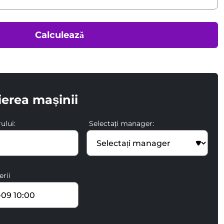
Calculează
ierea mașinii
ului:
Selectați manager:
erii