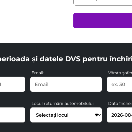
perioada și datele DVS pentru închir
Email:
Vârsta şofer
Locul returnării automobilului
Data închei