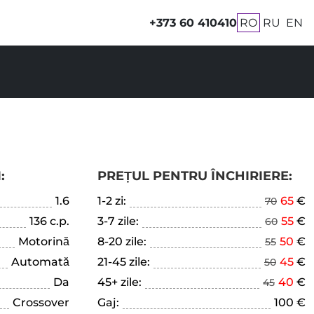
+373 60 410410
RO
RU
EN
:
PREȚUL PENTRU ÎNCHIRIERE:
1.6
1-2 zi:
65
€
70
136 c.p.
3-7 zile:
55
€
60
Motorină
8-20 zile:
50
€
55
Automată
21-45 zile:
45
€
50
Da
45+ zile:
40
€
45
Crossover
Gaj:
100 €