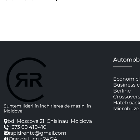
Automobi
Econom cl
Business c
Berline
Crossover
Hatchbac
Suntem lideri în închirierea de mașini în
Microbuze
Moldova
bd. Moscova 21, Chisinau, Moldova
+373 60 410410
rapidrentc@gmail.com
Orar de lucru: 24/24