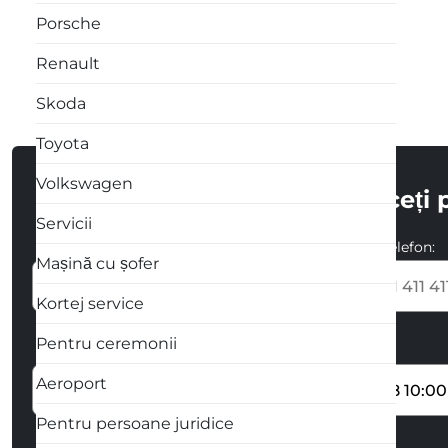
Porsche
Renault
Skoda
Toyota
Volkswagen
Întroduceți 
Servicii
Numele și Prenumele:
Numarul de telefon:
Mașină cu șofer
+373
Kortej service
Pentru ceremonii
Locul preluării automobilului
Data începerii
Aeroport
Pentru persoane juridice