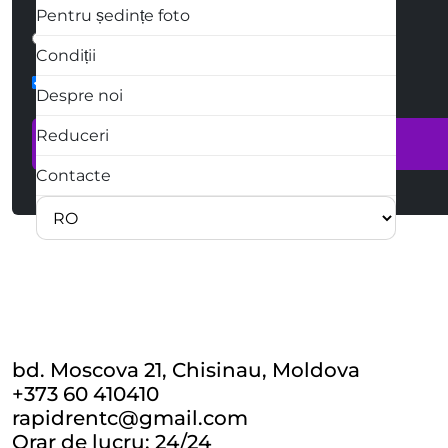
Pentru ședințe foto
Cum vă contactăm
Scris
Apel telefonic
Condiții
form-check
Despre noi
Reduceri
Contacte
bd. Moscova 21, Chisinau, Moldova
+373 60 410410
rapidrentc@gmail.com
Orar de lucru: 24/24