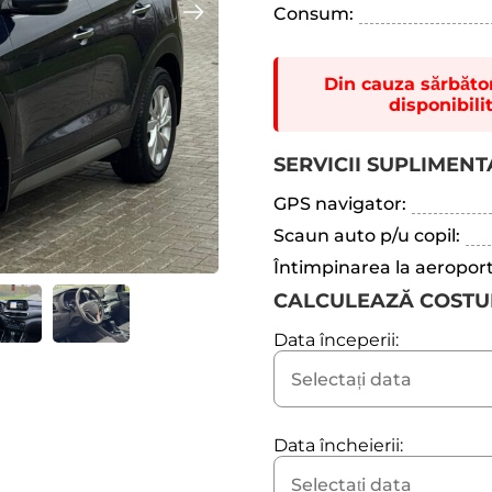
Consum:
Din cauza sărbători
disponibili
SERVICII SUPLIMEN
GPS navigator:
Scaun auto p/u copil:
Întimpinarea la aeroport
CALCULEAZĂ COSTU
Data începerii:
Data încheierii: