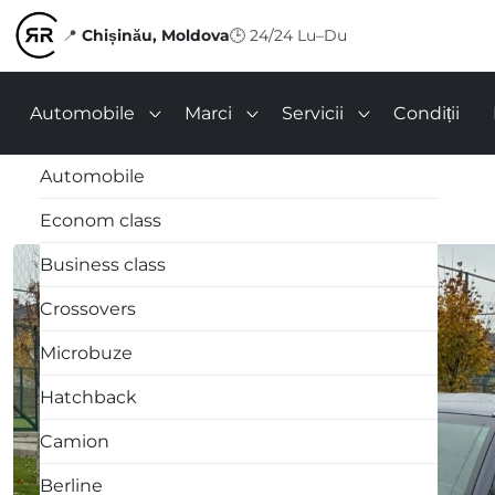
📍
Chișinău, Moldova
🕒
24/24 Lu–Du
Automobile
Marci
Servicii
Condiții
Automobile
Econom class
Business class
Crossovers
Microbuze
Hatchback
Camion
Berline