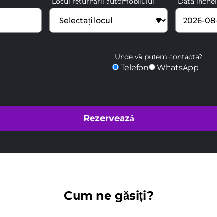
Locul returnării automobilului
Data închei
Unde vă putem contacta?
Telefon
WhatsApp
Cum ne găsiți?