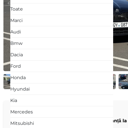
Toate
Marci
Audi
Bmw
Dacia
Ford
Honda
Hyundai
Kia
DESCRIERE:
Mercedes
🚗 Skoda Superb 2013 – Confort și Performanță la 
Mitsubishi