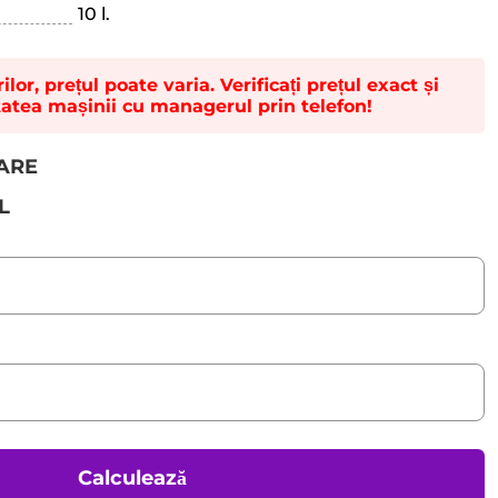
10 l.
lor, prețul poate varia. Verificați prețul exact și
tatea mașinii cu managerul prin telefon!
TARE
L
Calculează