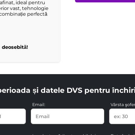
afinat, ideal pentru
erior vast, tehnologie
 combinație perfectă
 deosebită!
perioada și datele DVS pentru închir
Email:
Vârsta şofer