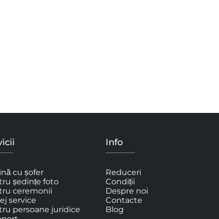
icii
Info
nă cu șofer
Reduceri
ru ședințe foto
Condiții
tru ceremonii
Despre noi
ej service
Contacte
ru persoane juridice
Blog
oport