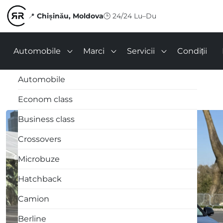
📍
Chișinău, Moldova
🕒
24/24 Lu–Du
Automobile
Marci
Servicii
Condiții
Automobile
Econom class
Business class
Crossovers
Microbuze
Hatchback
Camion
Berline