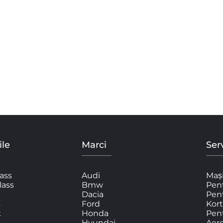
le
Marci
Serv
ass
Audi
Mași
lass
Bmw
Pent
Dacia
Pen
s
Ford
Kort
k
Honda
Pent
Hyundai
Aer