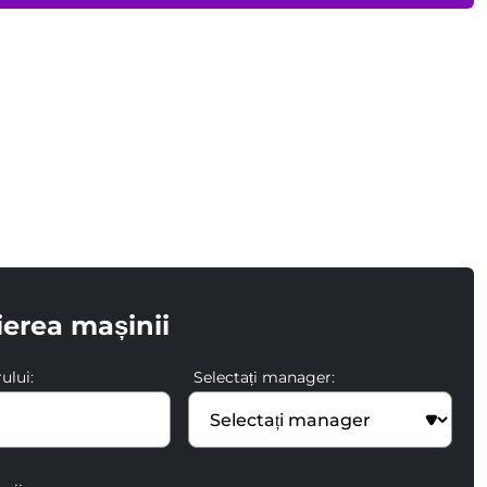
ierea mașinii
ului:
Selectați manager: