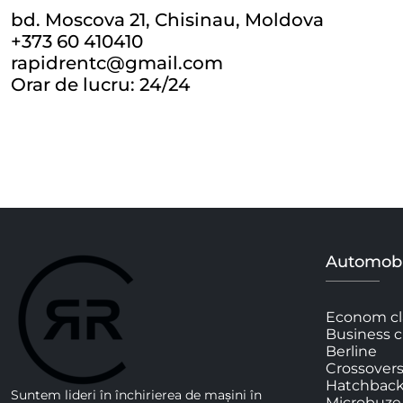
bd. Moscova 21, Chisinau, Moldova
+373 60 410410
rapidrentc@gmail.com
Orar de lucru: 24/24
Automobi
Econom cl
Business c
Berline
Crossover
Hatchbac
Suntem lideri în închirierea de mașini în
Microbuze