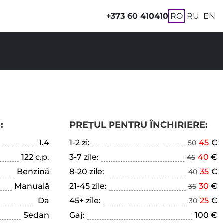
+373 60 410410
RO
RU
EN
:
PREȚUL PENTRU ÎNCHIRIERE:
1.4
1-2 zi:
45
€
50
122 c.p.
3-7 zile:
40
€
45
Benzină
8-20 zile:
35
€
40
Manuală
21-45 zile:
30
€
35
Da
45+ zile:
25
€
30
Sedan
Gaj:
100 €