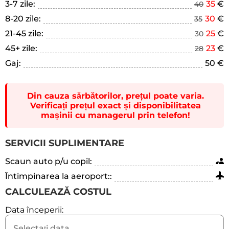
3-7 zile:
35
€
40
8-20 zile:
30
€
35
21-45 zile:
25
€
30
45+ zile:
23
€
28
Gaj:
50 €
Din cauza sărbătorilor, prețul poate varia.
Verificați prețul exact și disponibilitatea
mașinii cu managerul prin telefon!
SERVICII SUPLIMENTARE
Scaun auto p/u copil:
Întimpinarea la aeroport::
CALCULEAZĂ COSTUL
Data începerii: