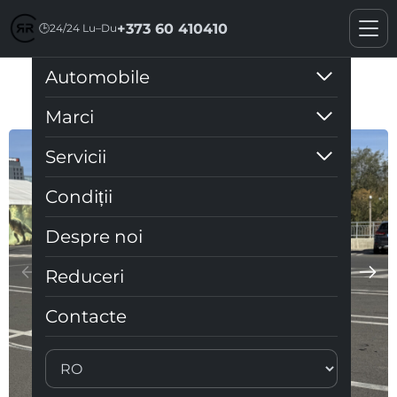
+373 60 410410
🕒
24/24 Lu–Du
Automobile
Toyota Auris
Marci
Servicii
Condiții
Despre noi
Reduceri
Contacte