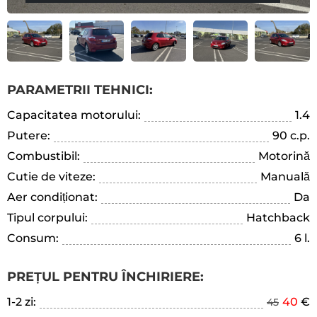
PARAMETRII TEHNICI:
Capacitatea motorului:
1.4
Putere:
90 c.p.
Combustibil:
Motorină
Cutie de viteze:
Manuală
Aer condiționat:
Da
Tipul corpului:
Hatchback
Consum:
6 l.
PREȚUL PENTRU ÎNCHIRIERE:
1-2 zi:
40
€
45