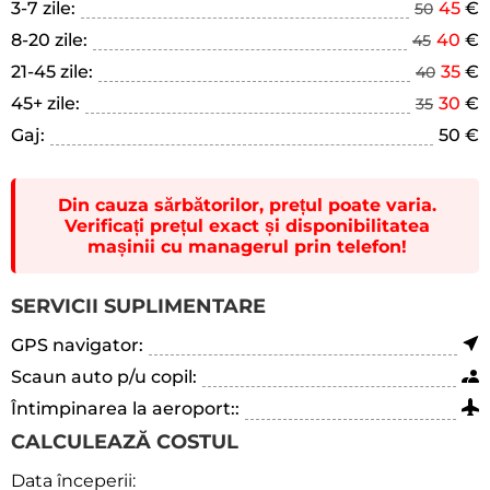
3-7 zile:
45
€
50
8-20 zile:
40
€
45
21-45 zile:
35
€
40
45+ zile:
30
€
35
Gaj:
50 €
Din cauza sărbătorilor, prețul poate varia.
Verificați prețul exact și disponibilitatea
mașinii cu managerul prin telefon!
SERVICII SUPLIMENTARE
GPS navigator:
Scaun auto p/u copil:
Întimpinarea la aeroport::
CALCULEAZĂ COSTUL
Data începerii: