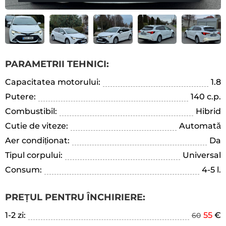
PARAMETRII TEHNICI:
Capacitatea motorului:
1.8
Putere:
140 c.p.
Combustibil:
Hibrid
Cutie de viteze:
Automată
Aer condiționat:
Da
Tipul corpului:
Universal
Consum:
4-5 l.
PREȚUL PENTRU ÎNCHIRIERE:
1-2 zi:
55
€
60