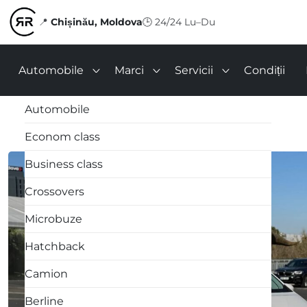
📍
Chișinău, Moldova
🕒
24/24 Lu–Du
Automobile
Marci
Servicii
Condiții
Automobile
Econom class
Business class
Crossovers
Microbuze
Hatchback
Camion
Berline