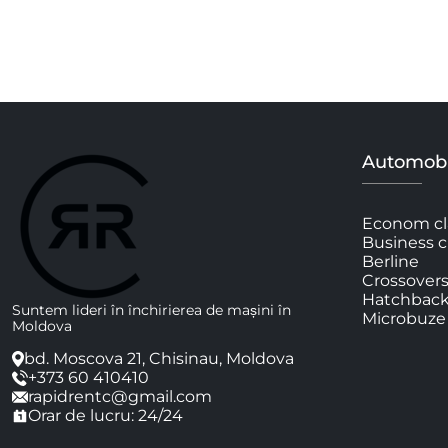
Automobi
Econom cl
Business c
Berline
Crossover
Hatchbac
Suntem lideri în închirierea de mașini în
Microbuze
Moldova
bd. Moscova 21, Chisinau, Moldova
+373 60 410410
rapidrentc@gmail.com
Orar de lucru: 24/24