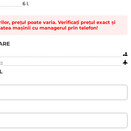
6 l.
lor, prețul poate varia. Verificați prețul exact și
tatea mașinii cu managerul prin telefon!
TARE
::
L