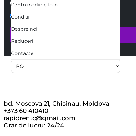
Scris
Apel telefonic
Pentru ședințe foto
form-check
Condiții
Despre noi
Reduceri
Contacte
bd. Moscova 21, Chisinau, Moldova
+373 60 410410
rapidrentc@gmail.com
Orar de lucru: 24/24