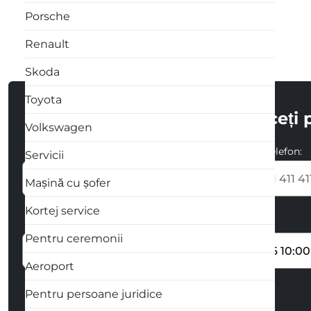
Porsche
Renault
Skoda
Toyota
Întroduceți 
Volkswagen
Numele și Prenumele:
Numarul de telefon:
Servicii
+373
Mașină cu șofer
Kortej service
Locul preluării automobilului
Data începerii
Pentru ceremonii
Aeroport
Pentru persoane juridice
Cum vă contactăm