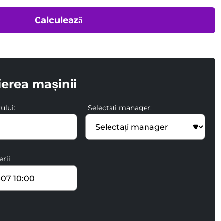
Calculează
ierea mașinii
ului:
Selectați manager:
erii