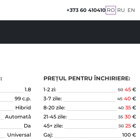
+373 60 410410
RO
RU
EN
:
PREȚUL PENTRU ÎNCHIRIERE:
1.8
1-2 zi:
45
€
50
99 c.p.
3-7 zile:
40
€
45
Hibrid
8-20 zile:
35
€
40
Automată
21-45 zile:
30
€
35
Da
45+ zile:
25
€
30
Universal
Gaj:
100 €