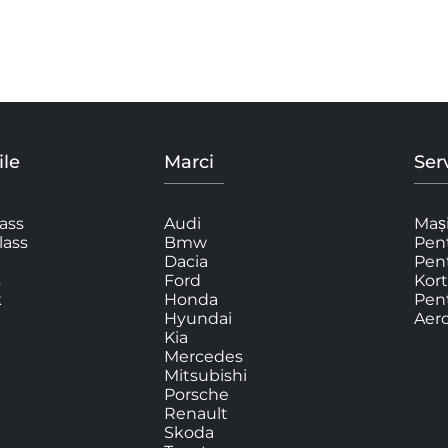
le
Marci
Serv
ass
Audi
Mași
lass
Bmw
Pent
Dacia
Pen
s
Ford
Kort
k
Honda
Pent
Hyundai
Aer
Kia
Mercedes
Mitsubishi
Porsche
Renault
Skoda