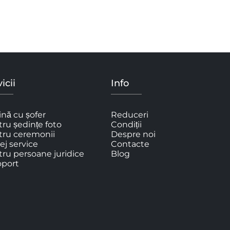
icii
Info
nă cu șofer
Reduceri
ru ședințe foto
Condiții
tru ceremonii
Despre noi
ej service
Contacte
ru persoane juridice
Blog
oport