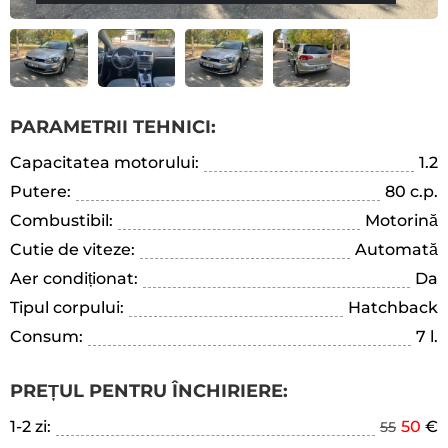
PARAMETRII TEHNICI:
Capacitatea motorului:
1.2
Putere:
80 c.p.
Combustibil:
Motorină
Cutie de viteze:
Automată
Aer condiționat:
Da
Tipul corpului:
Hatchback
Consum:
7 l.
PREȚUL PENTRU ÎNCHIRIERE:
1-2 zi:
50
€
55