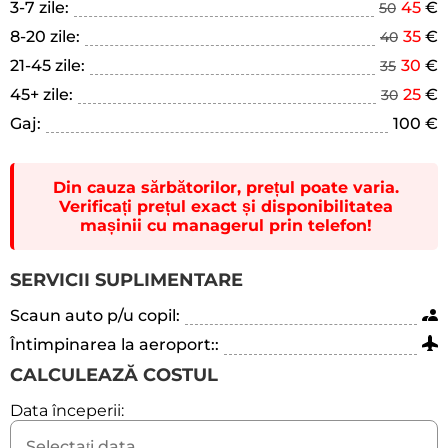
3-7 zile:
45
€
50
8-20 zile:
35
€
40
21-45 zile:
30
€
35
45+ zile:
25
€
30
Gaj:
100 €
Din cauza sărbătorilor, prețul poate varia.
Verificați prețul exact și disponibilitatea
mașinii cu managerul prin telefon!
SERVICII SUPLIMENTARE
Scaun auto p/u copil:
Întimpinarea la aeroport::
CALCULEAZĂ COSTUL
Data începerii: