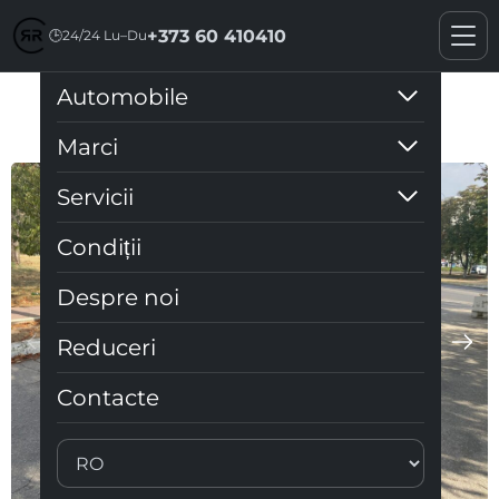
+373 60 410410
🕒
24/24 Lu–Du
Automobile
VW Golf 1.2
Marci
Servicii
Condiții
Despre noi
Reduceri
Contacte